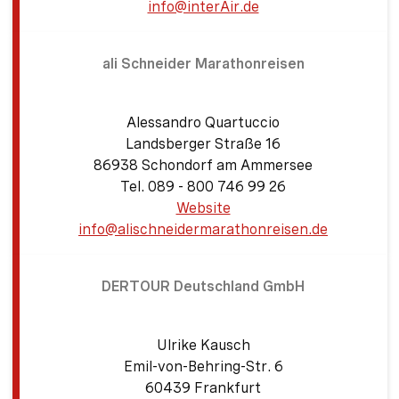
Zeige Vorderseite
info@interAir.de
ali Schneider Marathonreisen
Alessandro Quartuccio
Landsberger Straße 16
86938 Schondorf am Ammersee
Tel. 089 - 800 746 99 26
Website
info@alischneidermarathonreisen.de
Zeige Vorderseite
DERTOUR Deutschland GmbH
Ulrike Kausch
Emil-von-Behring-Str. 6
60439 Frankfurt