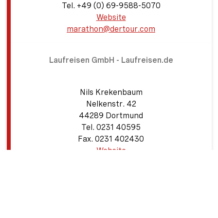
Tel. +49 (0) 69-9588-5070
Website
marathon@dertour.com
Zeige Vorderseite
Laufreisen GmbH - Laufreisen.de
Nils Krekenbaum
Nelkenstr. 42
44289 Dortmund
Tel. 0231 40595
Fax. 0231 402430
Website
Zeige Vorderseite
info@laufreisen.de
marathon-sport.de & Universal Reisen