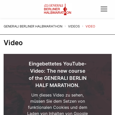
Menü
Sie sind hier:
GENERALI BERLINER HALBMARATHON
VIDEOS
VIDEO
Video
Eingebettetes YouTube-
Video: The new course
of the GENERALI BERLIN
HALF MARATHON.
Um dieses Video zu sehen,
müssen Sie dem Setzen von
funktionalen Cookies und dem
Laden von Inhalten von Google