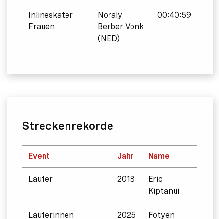
Inlineskater
Noraly
00:40:59
Frauen
Berber Vonk
(NED)
Streckenrekorde
Event
Jahr
Name
Zeit
Läufer
2018
Eric
0:58:
Kiptanui
Läuferinnen
2025
Fotyen
1:03: