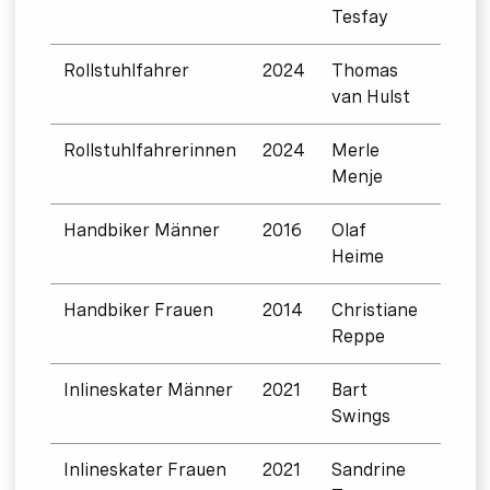
Tesfay
Rollstuhlfahrer
2024
Thomas
0:55:
van Hulst
Rollstuhlfahrerinnen
2024
Merle
0:50:
Menje
Handbiker Männer
2016
Olaf
0:32:
Heime
Handbiker Frauen
2014
Christiane
0:38:
Reppe
Inlineskater Männer
2021
Bart
0:29:
Swings
Inlineskater Frauen
2021
Sandrine
0:36: